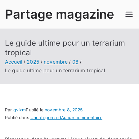
Aller
Partage magazine
au
contenu
Le guide ultime pour un terrarium
tropical
Accueil
2025
novembre
08
Le guide ultime pour un terrarium tropical
Par
qvixm
Publié le
novembre 8, 2025
sur
Publié dans
Uncategorized
Aucun commentaire
Le
guide