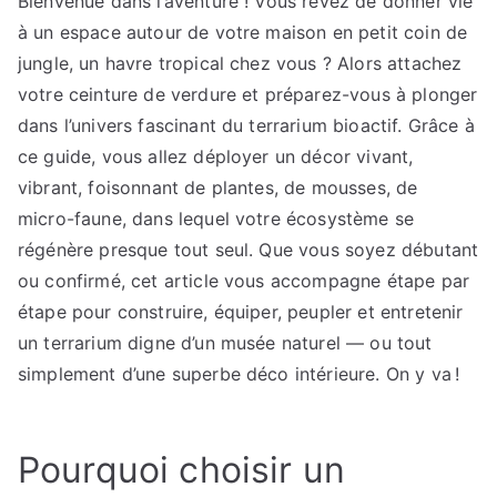
Bienvenue dans l’aventure ! Vous rêvez de donner vie
ultime
à un espace autour de votre maison en petit coin de
pour
un
jungle, un havre tropical chez vous ? Alors attachez
terrarium
votre ceinture de verdure et préparez-vous à plonger
tropical
dans l’univers fascinant du terrarium bioactif. Grâce à
ce guide, vous allez déployer un décor vivant,
vibrant, foisonnant de plantes, de mousses, de
micro-faune, dans lequel votre écosystème se
régénère presque tout seul. Que vous soyez débutant
ou confirmé, cet article vous accompagne étape par
étape pour construire, équiper, peupler et entretenir
un terrarium digne d’un musée naturel — ou tout
simplement d’une superbe déco intérieure. On y va !
Pourquoi choisir un