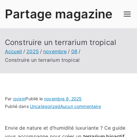
Aller
Partage magazine
au
contenu
Construire un terrarium tropical
Accueil
2025
novembre
08
Construire un terrarium tropical
Par
qvixm
Publié le
novembre 8, 2025
sur
Publié dans
Uncategorized
Aucun commentaire
Construire
un
Envie de nature et d’humidité luxuriante ? Ce guide
terrarium
vous accompagne pour créer un
terrarium bioactif
tropical