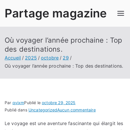
Aller
Partage magazine
au
contenu
Où voyager l’année prochaine : Top
des destinations.
Accueil
2025
octobre
29
Où voyager l’année prochaine : Top des destinations.
Par
qvixm
Publié le
octobre 29, 2025
sur
Publié dans
Uncategorized
Aucun commentaire
Où
Le voyage est une aventure fascinante qui élargit les
voyager