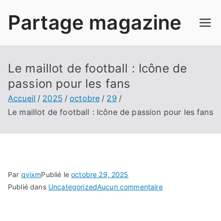
Aller
Partage magazine
au
contenu
Le maillot de football : Icône de
passion pour les fans
Accueil
2025
octobre
29
Le maillot de football : Icône de passion pour les fans
Par
qvixm
Publié le
octobre 29, 2025
sur
Publié dans
Uncategorized
Aucun commentaire
Le
maillot