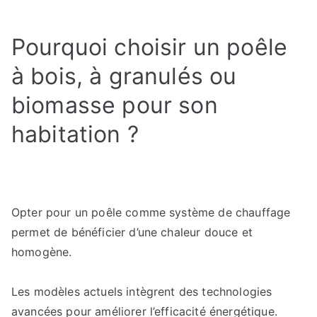
Pourquoi
investir
Pourquoi choisir un poêle
dans
un
à bois, à granulés ou
poêle
biomasse pour son
biomasse
pour
habitation ?
réduire
ses
factures
d’énergie
?
Opter pour un poêle comme système de chauffage
permet de bénéficier d’une chaleur douce et
homogène.
Les modèles actuels intègrent des technologies
avancées pour améliorer l’efficacité énergétique.