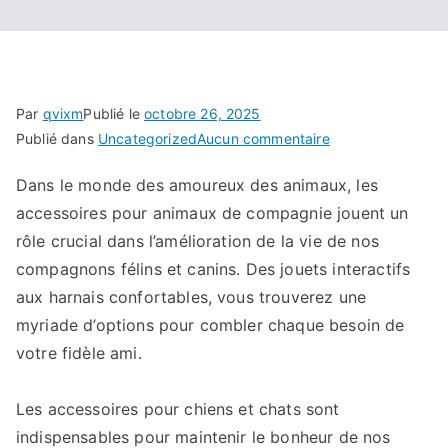
Par
qvixm
Publié le
octobre 26, 2025
sur
Publié dans
Uncategorized
Aucun commentaire
Explorez
Dans le monde des amoureux des animaux, les
le
accessoires pour animaux de compagnie jouent un
monde
des
rôle crucial dans l’amélioration de la vie de nos
produits
compagnons félins et canins. Des jouets interactifs
indispensables
aux harnais confortables, vous trouverez une
pour
myriade d’options pour combler chaque besoin de
chiens
votre fidèle ami.
et
chats
Les accessoires pour chiens et chats sont
:
indispensables pour maintenir le bonheur de nos
Des