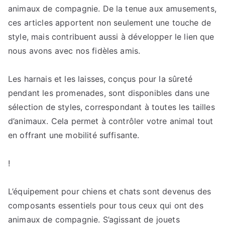
conseils
animaux de compagnie. De la tenue aux amusements,
experts
ces articles apportent non seulement une touche de
pour
style, mais contribuent aussi à développer le lien que
trouver
nous avons avec nos fidèles amis.
les
meilleurs
Les harnais et les laisses, conçus pour la sûreté
produits
pendant les promenades, sont disponibles dans une
pour
sélection de styles, correspondant à toutes les tailles
le
d’animaux. Cela permet à contrôler votre animal tout
confort
de
en offrant une mobilité suffisante.
votre
compagnon
!
à
poils
L’équipement pour chiens et chats sont devenus des
composants essentiels pour tous ceux qui ont des
animaux de compagnie. S’agissant de jouets