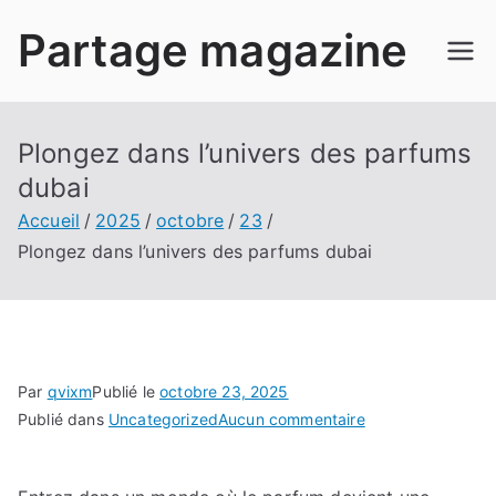
Aller
Partage magazine
au
contenu
Plongez dans l’univers des parfums
dubai
Accueil
2025
octobre
23
Plongez dans l’univers des parfums dubai
Par
qvixm
Publié le
octobre 23, 2025
sur
Publié dans
Uncategorized
Aucun commentaire
Plongez
dans