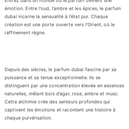
Entrez dans un monde où le parfum devient une
l’univers
émotion. Entre l’oud, l’ambre et les épices, le parfum
des
parfums
dubai incarne la sensualité à l’état pur. Chaque
dubai
création est une porte ouverte vers l’Orient, où le
raffinement règne.
Depuis des siècles, le parfum dubai fascine par sa
puissance et sa tenue exceptionnelle. Ils se
distinguent par une concentration élevée en essences
naturelles, mêlant bois d’agar, rose, ambre et musc.
Cette alchimie crée des senteurs profondes qui
captivent les émotions et racontent une histoire à
chaque pulvérisation.