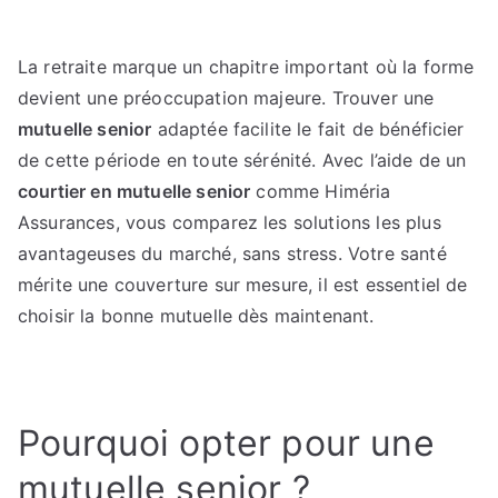
Mutuelle
pour
La retraite marque un chapitre important où la forme
retraité
devient une préoccupation majeure. Trouver une
:
choisissez
mutuelle senior
adaptée facilite le fait de bénéficier
la
de cette période en toute sérénité. Avec l’aide de un
solution
courtier en mutuelle senior
comme Himéria
idéale
Assurances, vous comparez les solutions les plus
assurance
avantageuses du marché, sans stress. Votre santé
santé
mérite une couverture sur mesure, il est essentiel de
après
choisir la bonne mutuelle dès maintenant.
60
ans
Pourquoi opter pour une
mutuelle senior ?