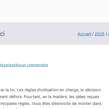
ci
Accueil
2025
sur
tegorized
Aucun commentaire
Mes
i
conseils
pour
plus
r la loi. Les règles d’utilisation en charge, le décision
d’infos
ement définis. Pourtant, en la matière, les idées reçues
ici
 principales règles. Vous êtes désinvolte de monter dans