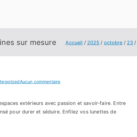
scines sur mesure
Accueil
2025
octobre
23
sur
tegorized
Aucun commentaire
L’art
de
espaces extérieurs avec passion et savoir-faire. Entre
l’étanchéité
ensé pour durer et séduire. Enfilez vos lunettes de
et
des
piscines
sur