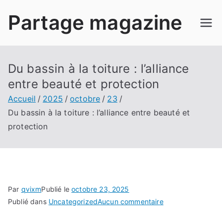
Aller
Partage magazine
au
contenu
Du bassin à la toiture : l’alliance
entre beauté et protection
Accueil
2025
octobre
23
Du bassin à la toiture : l’alliance entre beauté et
protection
Par
qvixm
Publié le
octobre 23, 2025
sur
Publié dans
Uncategorized
Aucun commentaire
Du