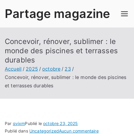
Aller
Partage magazine
au
contenu
Concevoir, rénover, sublimer : le
monde des piscines et terrasses
durables
Accueil
2025
octobre
23
Concevoir, rénover, sublimer : le monde des piscines
et terrasses durables
Par
qvixm
Publié le
octobre 23, 2025
sur
Publié dans
Uncategorized
Aucun commentaire