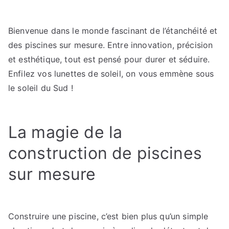
Concevoir,
rénover,
Bienvenue dans le monde fascinant de l’étanchéité et
sublimer
des piscines sur mesure. Entre innovation, précision
:
le
et esthétique, tout est pensé pour durer et séduire.
monde
Enfilez vos lunettes de soleil, on vous emmène sous
des
le soleil du Sud !
piscines
et
terrasses
La magie de la
durables
construction de piscines
sur mesure
Construire une piscine, c’est bien plus qu’un simple