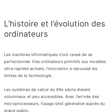
L’informatique
quantique
:
L’histoire et l’évolution des
Pourquoi
cette
ordinateurs
technologie
est
une
révolution
Les machines informatiques n’ont cessé de se
?
perfectionner. Des ordinateurs primitifs aux modèles
ultra-rapides actuels, l’innovation a repoussé les
limites de la technologie.
Les systèmes de calcul du XXe siècle étaient
volumineux et peu accessibles. Avec l’arrivée des
microprocesseurs, l’usage s’est généralisé auprès du
grand public.