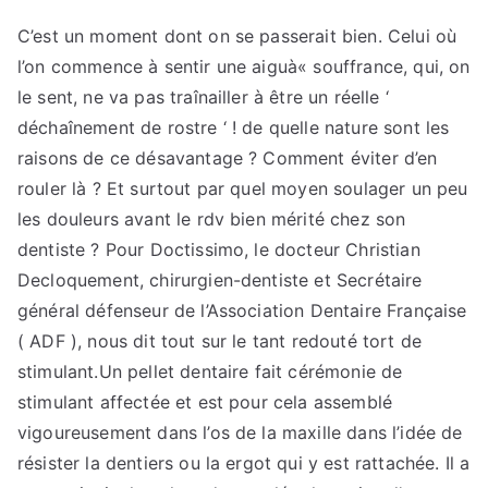
en
savoir
C’est un moment dont on se passerait bien. Celui où
plus
l’on commence à sentir une aiguà« souffrance, qui, on
Voir
le sent, ne va pas traînailler à être un réelle ‘
le
déchaînement de rostre ‘ ! de quelle nature sont les
site
raisons de ce désavantage ? Comment éviter d’en
ici
rouler là ? Et surtout par quel moyen soulager un peu
les douleurs avant le rdv bien mérité chez son
dentiste ? Pour Doctissimo, le docteur Christian
Decloquement, chirurgien-dentiste et Secrétaire
général défenseur de l’Association Dentaire Française
( ADF ), nous dit tout sur le tant redouté tort de
stimulant.Un pellet dentaire fait cérémonie de
stimulant affectée et est pour cela assemblé
vigoureusement dans l’os de la maxille dans l’idée de
résister la dentiers ou la ergot qui y est rattachée. Il a