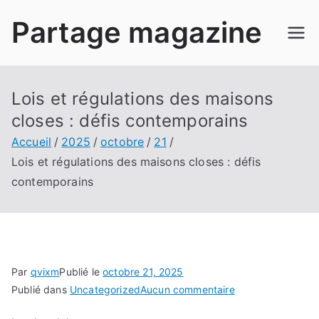
Aller
Partage magazine
au
contenu
Lois et régulations des maisons
closes : défis contemporains
Accueil
2025
octobre
21
Lois et régulations des maisons closes : défis
contemporains
Par
qvixm
Publié le
octobre 21, 2025
sur
Publié dans
Uncategorized
Aucun commentaire
Lois