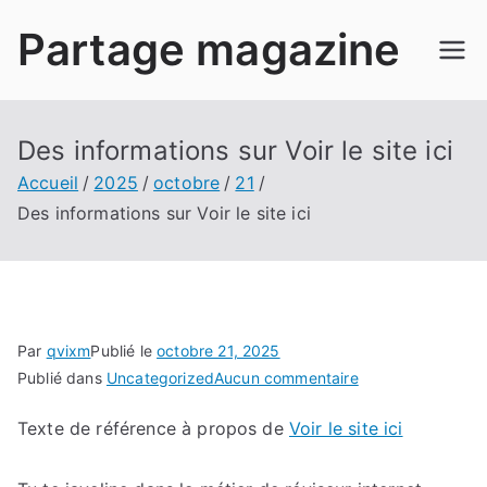
Aller
Partage magazine
au
contenu
Des informations sur Voir le site ici
Accueil
2025
octobre
21
Des informations sur Voir le site ici
Par
qvixm
Publié le
octobre 21, 2025
sur
Publié dans
Uncategorized
Aucun commentaire
Des
Texte de référence à propos de
Voir le site ici
informations
sur
Voir