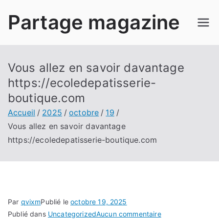
Aller
Partage magazine
au
contenu
Vous allez en savoir davantage
https://ecoledepatisserie-
boutique.com
Accueil
2025
octobre
19
Vous allez en savoir davantage
https://ecoledepatisserie-boutique.com
Par
qvixm
Publié le
octobre 19, 2025
sur
Publié dans
Uncategorized
Aucun commentaire