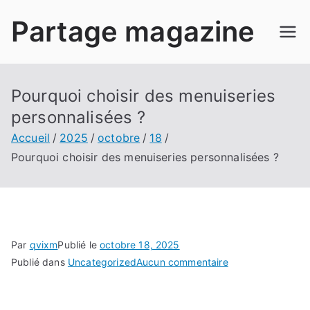
Aller
Partage magazine
au
contenu
Pourquoi choisir des menuiseries
personnalisées ?
Accueil
2025
octobre
18
Pourquoi choisir des menuiseries personnalisées ?
Par
qvixm
Publié le
octobre 18, 2025
sur
Publié dans
Uncategorized
Aucun commentaire
Pourquoi
choisir