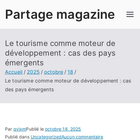
Aller
Partage magazine
au
contenu
Le tourisme comme moteur de
développement : cas des pays
émergents
Accueil
2025
octobre
18
Le tourisme comme moteur de développement : cas
des pays émergents
Par
qvixm
Publié le
octobre 18, 2025
sur
Publié dans
Uncategorized
Aucun commentaire