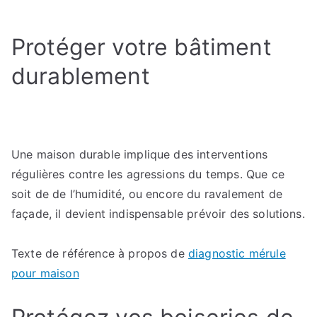
Et
si
Protéger votre bâtiment
votre
charpente
durablement
était
infestée
?
Faites
le
Une maison durable implique des interventions
diagnostic
régulières contre les agressions du temps. Que ce
dès
soit de de l’humidité, ou encore du ravalement de
maintenant
façade, il devient indispensable prévoir des solutions.
Texte de référence à propos de
diagnostic mérule
pour maison