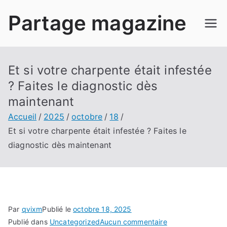
Aller
Partage magazine
au
contenu
Et si votre charpente était infestée
? Faites le diagnostic dès
maintenant
Accueil
2025
octobre
18
Et si votre charpente était infestée ? Faites le
diagnostic dès maintenant
Par
qvixm
Publié le
octobre 18, 2025
sur
Publié dans
Uncategorized
Aucun commentaire