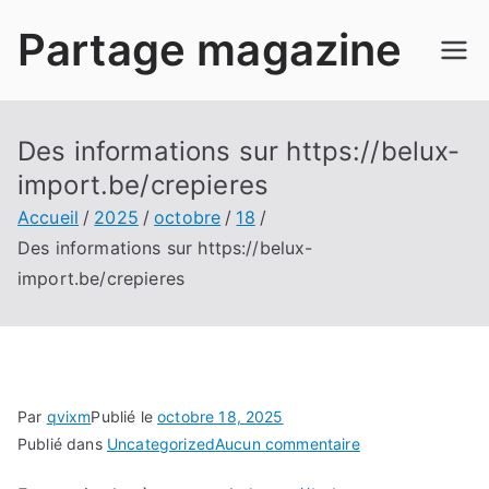
Aller
Partage magazine
au
contenu
Des informations sur https://belux-
import.be/crepieres
Accueil
2025
octobre
18
Des informations sur https://belux-
import.be/crepieres
Par
qvixm
Publié le
octobre 18, 2025
sur
Publié dans
Uncategorized
Aucun commentaire
Des