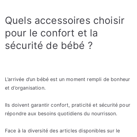
Accessoires
bébé
Quels accessoires choisir
:
tout
pour le confort et la
ce
sécurité de bébé ?
qu’il
faut
pour
assurer
confort
L’arrivée d’un bébé est un moment rempli de bonheur
et
et d’organisation.
bien-
être
à
Ils doivent garantir confort, praticité et sécurité pour
bébé
répondre aux besoins quotidiens du nourrisson.
Face à la diversité des articles disponibles sur le