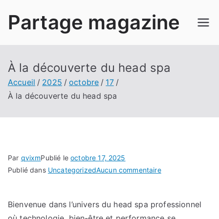
Aller
Partage magazine
au
contenu
À la découverte du head spa
Accueil
2025
octobre
17
À la découverte du head spa
Par
qvixm
Publié le
octobre 17, 2025
sur
Publié dans
Uncategorized
Aucun commentaire
À
la
Bienvenue dans l’univers du head spa professionnel
découverte
où technologie, bien-être et performance se
du