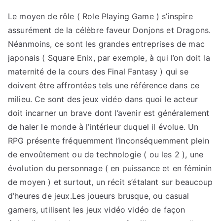
tout
savoir
Le moyen de rôle ( Role Playing Game ) s’inspire
Matériel
assurément de la célèbre faveur Donjons et Dragons.
Gaming
Néanmoins, ce sont les grandes entreprises de mac
pour
japonais ( Square Enix, par exemple, à qui l’on doit la
PC
maternité de la cours des Final Fantasy ) qui se
doivent être affrontées tels une référence dans ce
milieu. Ce sont des jeux vidéo dans quoi le acteur
doit incarner un brave dont l’avenir est généralement
de haler le monde à l’intérieur duquel il évolue. Un
RPG présente fréquemment l’inconséquemment plein
de envoûtement ou de technologie ( ou les 2 ), une
évolution du personnage ( en puissance et en féminin
de moyen ) et surtout, un récit s’étalant sur beaucoup
d’heures de jeux.Les joueurs brusque, ou casual
gamers, utilisent les jeux vidéo vidéo de façon