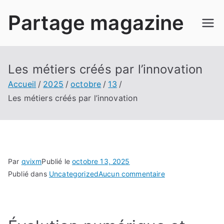
Aller
Partage magazine
au
contenu
Les métiers créés par l’innovation
Accueil
2025
octobre
13
Les métiers créés par l’innovation
Par
qvixm
Publié le
octobre 13, 2025
sur
Publié dans
Uncategorized
Aucun commentaire
Les
métiers
créés
par