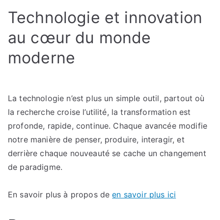
l’innovation
Technologie et innovation
prépare
pour
au cœur du monde
les
années
moderne
à
venir
La technologie n’est plus un simple outil, partout où
la recherche croise l’utilité, la transformation est
profonde, rapide, continue. Chaque avancée modifie
notre manière de penser, produire, interagir, et
derrière chaque nouveauté se cache un changement
de paradigme.
En savoir plus à propos de
en savoir plus ici