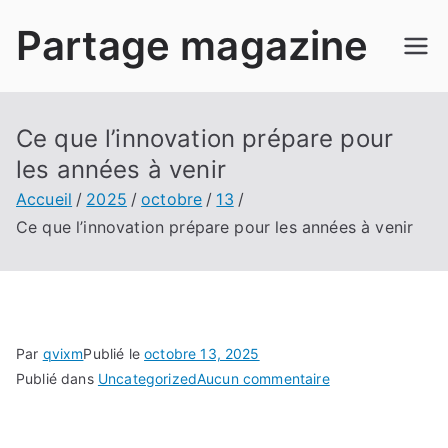
Aller
Partage magazine
au
contenu
Ce que l’innovation prépare pour
les années à venir
Accueil
2025
octobre
13
Ce que l’innovation prépare pour les années à venir
Par
qvixm
Publié le
octobre 13, 2025
sur
Publié dans
Uncategorized
Aucun commentaire
Ce
que