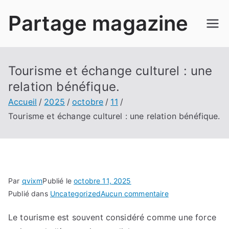
Aller
Partage magazine
au
contenu
Tourisme et échange culturel : une
relation bénéfique.
Accueil
2025
octobre
11
Tourisme et échange culturel : une relation bénéfique.
Par
qvixm
Publié le
octobre 11, 2025
sur
Publié dans
Uncategorized
Aucun commentaire
Tourisme
Le tourisme est souvent considéré comme une force
et