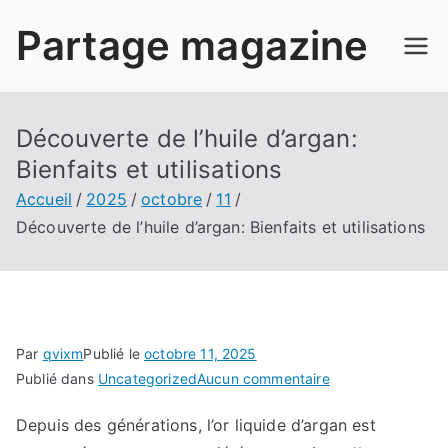
Aller
Partage magazine
au
contenu
Découverte de l’huile d’argan:
Bienfaits et utilisations
Accueil
2025
octobre
11
Découverte de l’huile d’argan: Bienfaits et utilisations
Par
qvixm
Publié le
octobre 11, 2025
sur
Publié dans
Uncategorized
Aucun commentaire
Découverte
Depuis des générations, l’or liquide d’argan est
de