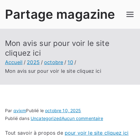
Aller
Partage magazine
au
contenu
Mon avis sur pour voir le site
cliquez ici
Accueil
2025
octobre
10
Mon avis sur pour voir le site cliquez ici
Par
qvixm
Publié le
octobre 10, 2025
sur
Publié dans
Uncategorized
Aucun commentaire
Mon
Tout savoir à propos de
pour voir le site cliquez ici
avis