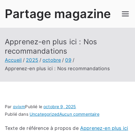
Aller
Partage magazine
au
contenu
Apprenez-en plus ici : Nos
recommandations
Accueil
2025
octobre
09
Apprenez-en plus ici : Nos recommandations
Par
qvixm
Publié le
octobre 9, 2025
sur
Publié dans
Uncategorized
Aucun commentaire
Apprenez-
Texte de référence à propos de
Apprenez-en plus ici
en