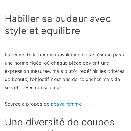
choisir
un
Habiller sa pudeur avec
vêtement
conforme
style et équilibre
à
la
pudeur
islamique
La tenue de la femme musulmane ne se résume pas à
une norme figée, où chaque pièce devient une
expression mesurée. mais plutôt redéfinir les critères
de beauté, l’objectif n’est pas de se cacher mais de
se vêtir avec conscience.
Source à propos de
abaya femme
Une diversité de coupes