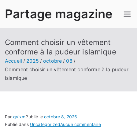
Aller
Partage magazine
au
contenu
Comment choisir un vêtement
conforme à la pudeur islamique
Accueil
2025
octobre
08
Comment choisir un vêtement conforme à la pudeur
islamique
Par
qvixm
Publié le
octobre 8, 2025
sur
Publié dans
Uncategorized
Aucun commentaire
Comment