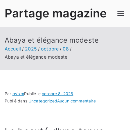
Aller
Partage magazine
au
contenu
Abaya et élégance modeste
Accueil
2025
octobre
08
Abaya et élégance modeste
Par
qvixm
Publié le
octobre 8, 2025
sur
Publié dans
Uncategorized
Aucun commentaire
Abaya
et
élégance
modeste