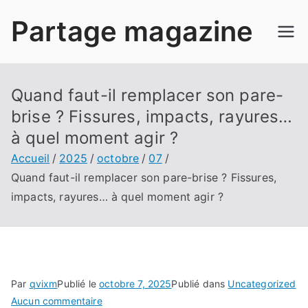
Aller
Partage magazine
au
contenu
Quand faut-il remplacer son pare-
brise ? Fissures, impacts, rayures…
à quel moment agir ?
Accueil
2025
octobre
07
Quand faut-il remplacer son pare-brise ? Fissures,
impacts, rayures… à quel moment agir ?
Par
qvixm
Publié le
octobre 7, 2025
Publié dans
Uncategorized
sur
Aucun commentaire