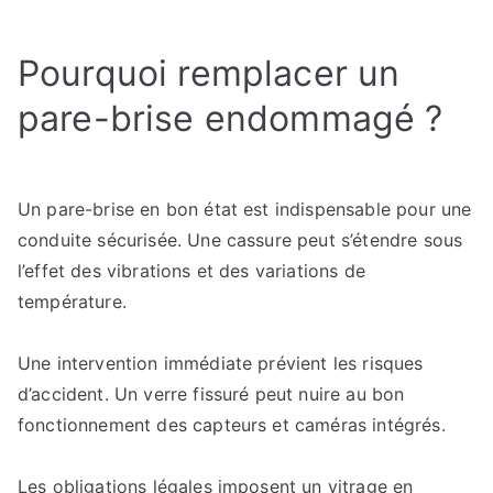
Quand
faut-
Pourquoi remplacer un
il
remplacer
pare-brise endommagé ?
son
pare-
brise
Un pare-brise en bon état est indispensable pour une
?
Fissures,
conduite sécurisée. Une cassure peut s’étendre sous
impacts,
l’effet des vibrations et des variations de
rayures…
température.
à
quel
Une intervention immédiate prévient les risques
moment
d’accident. Un verre fissuré peut nuire au bon
agir
fonctionnement des capteurs et caméras intégrés.
?
Les obligations légales imposent un vitrage en