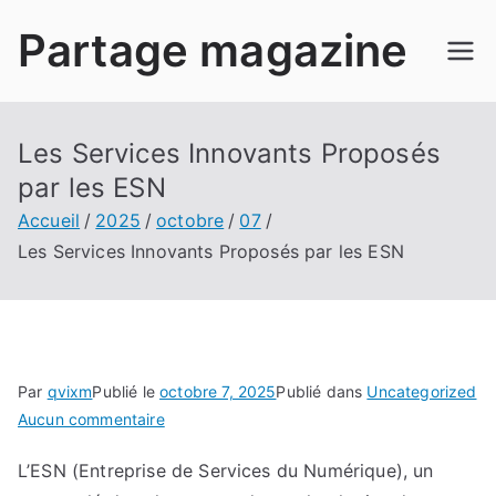
Aller
Partage magazine
au
contenu
Les Services Innovants Proposés
par les ESN
Accueil
2025
octobre
07
Les Services Innovants Proposés par les ESN
Par
qvixm
Publié le
octobre 7, 2025
Publié dans
Uncategorized
sur
Aucun commentaire
Les
L’ESN (Entreprise de Services du Numérique), un
Services