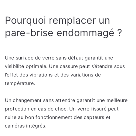
Les
étapes
Pourquoi remplacer un
du
remplacement
pare-brise endommagé ?
d’un
pare-
brise
Une surface de verre sans défaut garantit une
:
Comment
visibilité optimale. Une cassure peut s’étendre sous
se
l’effet des vibrations et des variations de
déroule
température.
l’intervention
?
Un changement sans attendre garantit une meilleure
protection en cas de choc. Un verre fissuré peut
nuire au bon fonctionnement des capteurs et
caméras intégrés.