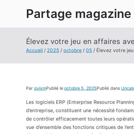
Aller
Partage magazine
au
contenu
Élevez votre jeu en affaires av
Accueil
2025
octobre
05
Élevez votre jeu
Par
qvixm
Publié le
octobre 5, 2025
Publié dans
Uncat
Les logiciels ERP (Enterprise Resource Plannin
d’entreprise, constituent une nécessité fondam
de contrôler efficacement toutes leurs opérat
vue d’ensemble des fonctions critiques de l’entr