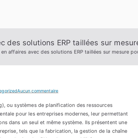
ec des solutions ERP taillées sur mesur
 en affaires avec des solutions ERP taillées sur mesure po
sur
egorized
Aucun commentaire
Élevez
g), ou systèmes de planification des ressources
votre
entale pour les entreprises modernes, leur permettant
jeu
en
ions dans un seul et même système. Ils présentent une
affaires
eprise, tels que la fabrication, la gestion de la chaîne
avec