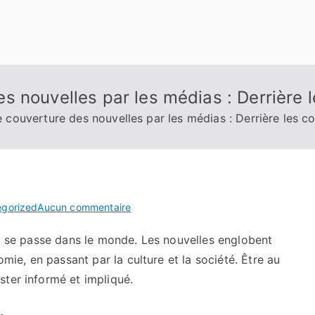
 nouvelles par les médias : Derrière l
couverture des nouvelles par les médias : Derrière les co
sur
egorized
Aucun commentaire
Les
ui se passe dans le monde. Les nouvelles englobent
méthodes
omie, en passant par la culture et la société. Être au
de
couverture
ster informé et impliqué.
des
nouvelles