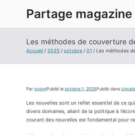
Aller
Partage magazine
au
contenu
Les méthodes de couverture des
Accueil
2025
octobre
01
Les méthodes de 
Par
qvixm
Publié le
octobre 1, 2025
Publié dans
Uncat
Les nouvelles sont un reflet essentiel de ce q
divers domaines, allant de la politique à l’écon
courant des nouvelles est fondamental pour re