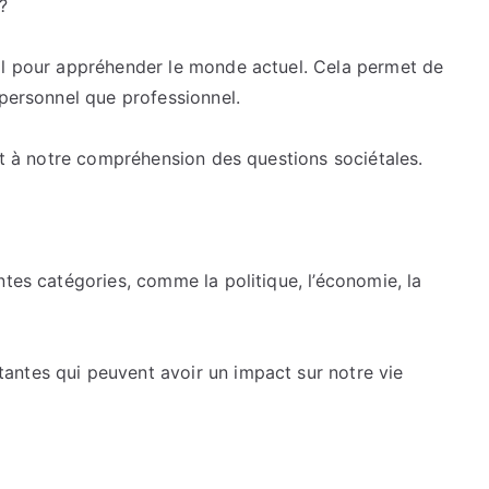
 ?
par
les
al pour appréhender le monde actuel. Cela permet de
médias
 personnel que professionnel.
:
Derrière
 et à notre compréhension des questions sociétales.
les
coulisses
des
informations.
ntes catégories, comme la politique, l’économie, la
antes qui peuvent avoir un impact sur notre vie