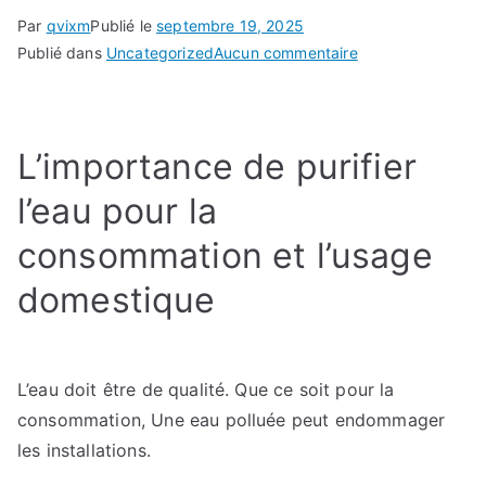
Par
qvixm
Publié le
septembre 19, 2025
sur
Publié dans
Uncategorized
Aucun commentaire
Les
solutions
contre
L’importance de purifier
le
calcaire
l’eau pour la
dans
l’eau
consommation et l’usage
:
domestique
Comment
éviter
les
dépôts
L’eau doit être de qualité. Que ce soit pour la
de
consommation, Une eau polluée peut endommager
calcaire
les installations.
et
protéger