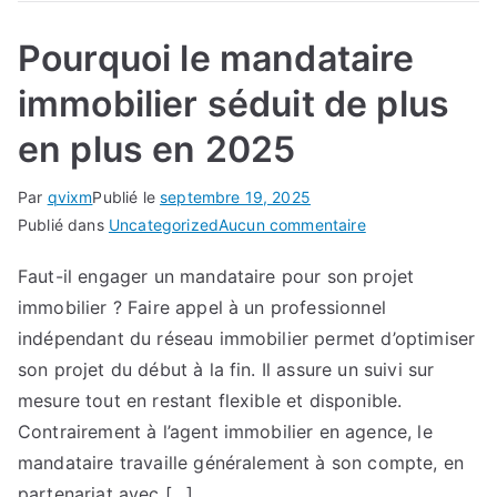
Pourquoi le mandataire
immobilier séduit de plus
en plus en 2025
Par
qvixm
Publié le
septembre 19, 2025
sur
Publié dans
Uncategorized
Aucun commentaire
Pourquoi
Faut-il engager un mandataire pour son projet
le
immobilier ? Faire appel à un professionnel
mandataire
immobilier
indépendant du réseau immobilier permet d’optimiser
séduit
son projet du début à la fin. Il assure un suivi sur
de
mesure tout en restant flexible et disponible.
plus
Contrairement à l’agent immobilier en agence, le
en
mandataire travaille généralement à son compte, en
plus
partenariat avec […]