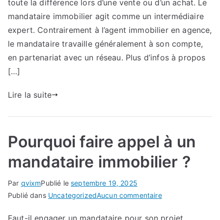
engager
toute la différence lors d’une vente ou d’un achat. Le
un
mandataire immobilier agit comme un intermédiaire
mandataire
expert. Contrairement à l’agent immobilier en agence,
immobilier
le mandataire travaille généralement à son compte,
?
en partenariat avec un réseau. Plus d’infos à propos
[…]
Lire la suite
Pourquoi faire appel à un
mandataire immobilier ?
Par
qvixm
Publié le
septembre 19, 2025
sur
Publié dans
Uncategorized
Aucun commentaire
Pourquoi
Faut-il engager un mandataire pour son projet
faire