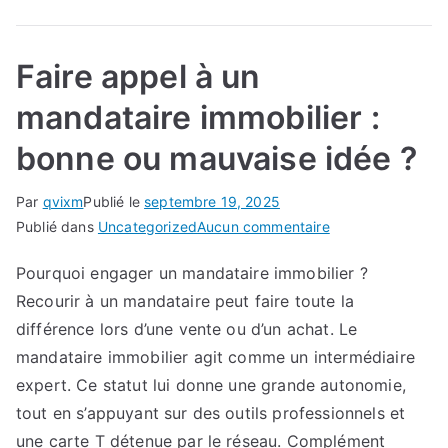
Faire appel à un
mandataire immobilier :
bonne ou mauvaise idée ?
Par
qvixm
Publié le
septembre 19, 2025
sur
Publié dans
Uncategorized
Aucun commentaire
Faire
Pourquoi engager un mandataire immobilier ?
appel
Recourir à un mandataire peut faire toute la
à
un
différence lors d’une vente ou d’un achat. Le
mandataire
mandataire immobilier agit comme un intermédiaire
immobilier
expert. Ce statut lui donne une grande autonomie,
:
tout en s’appuyant sur des outils professionnels et
bonne
une carte T détenue par le réseau. Complément