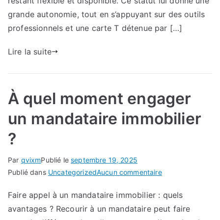
restant flexible et disponible. Ce statut lui donne une
appel
grande autonomie, tout en s’appuyant sur des outils
à
professionnels et une carte T détenue par […]
un
mandataire
Lire la suite
immobilier
À quel moment engager
un mandataire immobilier
?
Par
qvixm
Publié le
septembre 19, 2025
sur
Publié dans
Uncategorized
Aucun commentaire
À
Faire appel à un mandataire immobilier : quels
quel
avantages ? Recourir à un mandataire peut faire
moment