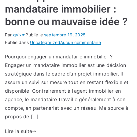
mandataire immobilier :
bonne ou mauvaise idée ?
Par
qvixm
Publié le
septembre 19, 2025
sur
Publié dans
Uncategorized
Aucun commentaire
Faire
Pourquoi engager un mandataire immobilier ?
appel
Engager un mandataire immobilier est une décision
à
un
stratégique dans le cadre d’un projet immobilier. Il
mandataire
assure un suivi sur mesure tout en restant flexible et
immobilier
disponible. Contrairement à l’agent immobilier en
:
agence, le mandataire travaille généralement à son
bonne
compte, en partenariat avec un réseau. Ma source à
ou
propos de […]
mauvaise
idée
Lire la suite
?