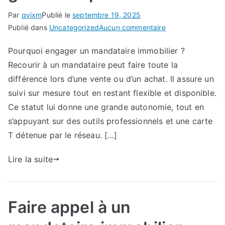
Par
qvixm
Publié le
septembre 19, 2025
sur
Publié dans
Uncategorized
Aucun commentaire
Faire
Pourquoi engager un mandataire immobilier ?
appel
Recourir à un mandataire peut faire toute la
à
un
différence lors d’une vente ou d’un achat. Il assure un
mandataire
suivi sur mesure tout en restant flexible et disponible.
immobilier
Ce statut lui donne une grande autonomie, tout en
pour
s’appuyant sur des outils professionnels et une carte
vendre
T détenue par le réseau. […]
rapidement
:
Lire la suite
guide
complet
Faire appel à un