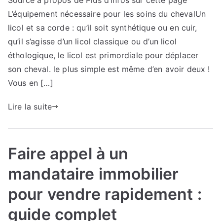
Source à propos de Plus d’infos sur cette page
avis
L’équipement nécessaire pour les soins du chevalUn
sur
Plus
licol et sa corde : qu’il soit synthétique ou en cuir,
d’infos
qu’il s’agisse d’un licol classique ou d’un licol
sur
éthologique, le licol est primordiale pour déplacer
cette
son cheval. le plus simple est même d’en avoir deux !
page
Vous en […]
Lire la suite
Faire appel à un
mandataire immobilier
pour vendre rapidement :
guide complet