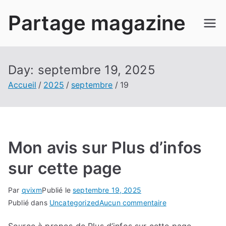
Aller
Partage magazine
au
contenu
Day:
septembre 19, 2025
Accueil
2025
septembre
19
Mon avis sur Plus d’infos
sur cette page
Par
qvixm
Publié le
septembre 19, 2025
sur
Publié dans
Uncategorized
Aucun commentaire
Mon