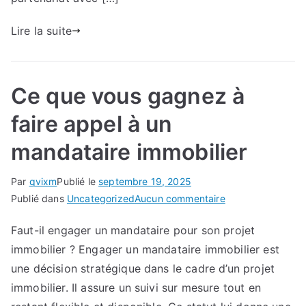
en
2025
Lire la suite
Ce que vous gagnez à
faire appel à un
mandataire immobilier
Par
qvixm
Publié le
septembre 19, 2025
sur
Publié dans
Uncategorized
Aucun commentaire
Ce
Faut-il engager un mandataire pour son projet
que
immobilier ? Engager un mandataire immobilier est
vous
gagnez
une décision stratégique dans le cadre d’un projet
à
immobilier. Il assure un suivi sur mesure tout en
faire