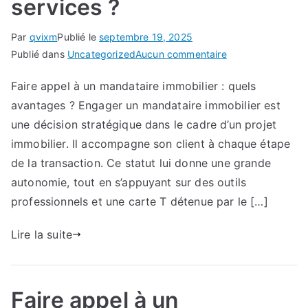
services ?
Par
qvixm
Publié le
septembre 19, 2025
sur
Publié dans
Uncategorized
Aucun commentaire
Mandataire
Faire appel à un mandataire immobilier : quels
immobilier
avantages ? Engager un mandataire immobilier est
:
pourquoi
une décision stratégique dans le cadre d’un projet
de
immobilier. Il accompagne son client à chaque étape
nombreux
de la transaction. Ce statut lui donne une grande
vendeurs
autonomie, tout en s’appuyant sur des outils
font
professionnels et une carte T détenue par le […]
appel
à
Lire la suite
ses
services
?
Faire appel à un