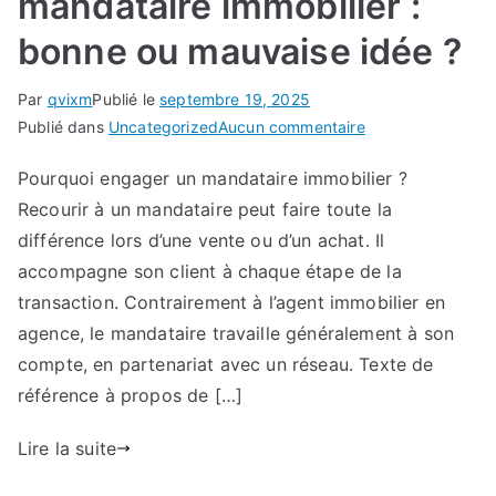
mandataire immobilier :
bonne ou mauvaise idée ?
Par
qvixm
Publié le
septembre 19, 2025
sur
Publié dans
Uncategorized
Aucun commentaire
Faire
Pourquoi engager un mandataire immobilier ?
appel
Recourir à un mandataire peut faire toute la
à
un
différence lors d’une vente ou d’un achat. Il
mandataire
accompagne son client à chaque étape de la
immobilier
transaction. Contrairement à l’agent immobilier en
:
agence, le mandataire travaille généralement à son
bonne
compte, en partenariat avec un réseau. Texte de
ou
référence à propos de […]
mauvaise
idée
Lire la suite
?