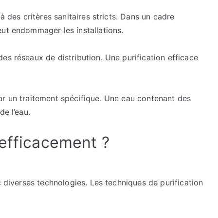
:
à des critères sanitaires stricts. Dans un cadre
Comment
eut endommager les installations.
éliminer
les
es réseaux de distribution. Une purification efficace
virus
et
micro-
organismes
ar un traitement spécifique. Une eau contenant des
nocifs
de l’eau.
?
 efficacement ?
c diverses technologies. Les techniques de purification