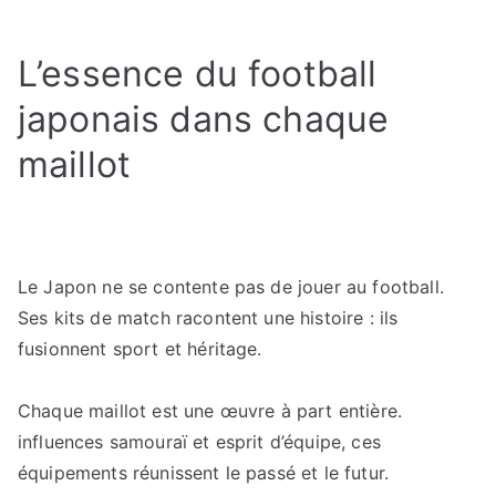
Maillots
de
L’essence du football
foot
japonais
japonais dans chaque
:
maillot
le
match
parfait
pour
les
Le Japon ne se contente pas de jouer au football.
amoureux
Ses kits de match racontent une histoire : ils
de
fusionnent sport et héritage.
la
culture
japonaise
Chaque maillot est une œuvre à part entière.
influences samouraï et esprit d’équipe, ces
équipements réunissent le passé et le futur.