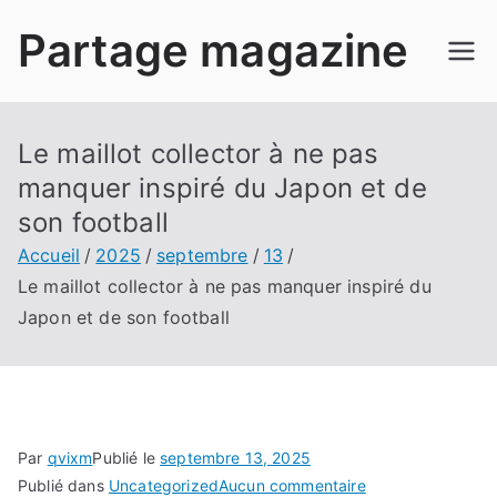
Aller
Partage magazine
au
contenu
Le maillot collector à ne pas
manquer inspiré du Japon et de
son football
Accueil
2025
septembre
13
Le maillot collector à ne pas manquer inspiré du
Japon et de son football
Par
qvixm
Publié le
septembre 13, 2025
sur
Publié dans
Uncategorized
Aucun commentaire