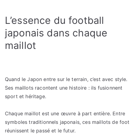
Le
maillot
L’essence du football
collector
à
japonais dans chaque
ne
maillot
pas
manquer
inspiré
du
Japon
Quand le Japon entre sur le terrain, c’est avec style.
et
Ses maillots racontent une histoire : ils fusionnent
de
sport et héritage.
son
football
Chaque maillot est une œuvre à part entière. Entre
symboles traditionnels japonais, ces maillots de foot
réunissent le passé et le futur.