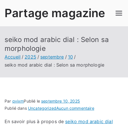
Aller
Partage magazine
au
contenu
seiko mod arabic dial : Selon sa
morphologie
Accueil
2025
septembre
10
seiko mod arabic dial : Selon sa morphologie
Par
qvixm
Publié le
septembre 10, 2025
sur
Publié dans
Uncategorized
Aucun commentaire
seiko
En savoir plus à propos de
seiko mod arabic dial
mod