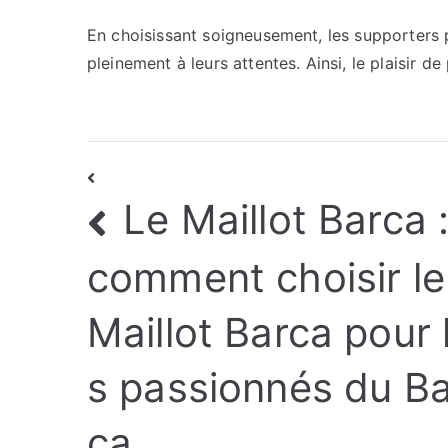
En choisissant soigneusement, les supporters p
pleinement à leurs attentes. Ainsi, le plaisir d
Navigation
Le Maillot Barca 
de
l’article
comment choisir le
Maillot Barca pour 
s passionnés du Ba
ça