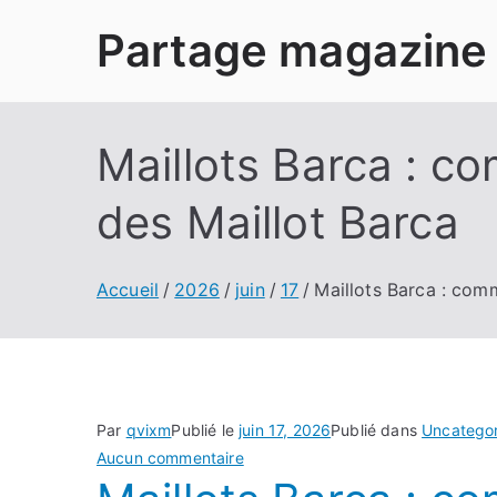
Aller
Partage magazine
au
contenu
Maillots Barca : c
des Maillot Barca
Accueil
2026
juin
17
Maillots Barca : comm
Par
qvixm
Publié le
juin 17, 2026
Publié dans
Uncatego
sur
Aucun commentaire