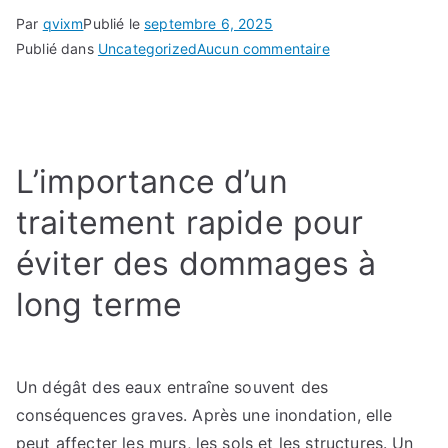
Par
qvixm
Publié le
septembre 6, 2025
sur
Publié dans
Uncategorized
Aucun commentaire
Les
solutions
innovantes
pour
L’importance d’un
lutter
contre
traitement rapide pour
l’humidité
:
éviter des dommages à
Comment
long terme
la
technologie
aide
à
Un dégât des eaux entraîne souvent des
prévenir
conséquences graves. Après une inondation, elle
et
peut affecter les murs, les sols et les structures. Un
traiter