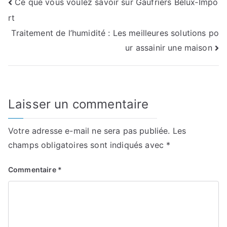
Navigation
Ce que vous voulez savoir sur Gaufriers Belux‑Impo
rt
de
Traitement de l’humidité : Les meilleures solutions po
l’article
ur assainir une maison
Laisser un commentaire
Votre adresse e-mail ne sera pas publiée.
Les
champs obligatoires sont indiqués avec
*
Commentaire
*