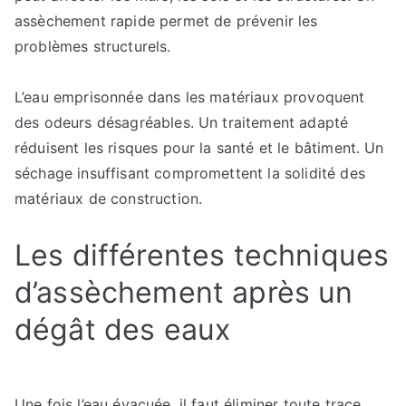
assèchement rapide permet de prévenir les
l’excès
problèmes structurels.
d’humidité
?
L’eau emprisonnée dans les matériaux provoquent
des odeurs désagréables. Un traitement adapté
réduisent les risques pour la santé et le bâtiment. Un
séchage insuffisant compromettent la solidité des
matériaux de construction.
Les différentes techniques
d’assèchement après un
dégât des eaux
Une fois l’eau évacuée, il faut éliminer toute trace