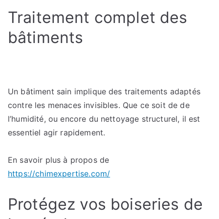
des
Traitement complet des
parasites
du
bâtiments
bois
:
tout
ce
qu’il
Un bâtiment sain implique des traitements adaptés
faut
contre les menaces invisibles. Que ce soit de de
savoir
l’humidité, ou encore du nettoyage structurel, il est
essentiel agir rapidement.
En savoir plus à propos de
https://chimexpertise.com/
Protégez vos boiseries de