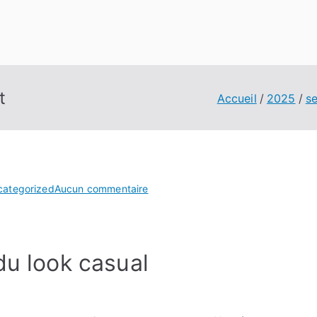
t
Accueil
2025
s
sur
categorized
Aucun commentaire
Le
style
street
du look casual
s’impose
partout