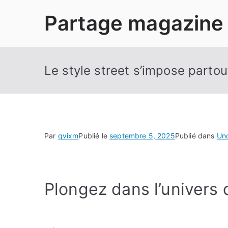
Aller
Partage magazine
au
contenu
Le style street s’impose partou
Par
qvixm
Publié le
septembre 5, 2025
Publié dans
Un
Plongez dans l’univers 