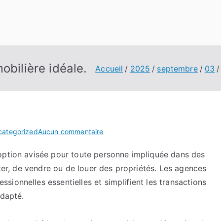
obilière idéale.
Accueil
2025
septembre
03
sur
categorized
Aucun commentaire
Guide
option avisée pour toute personne impliquée dans des
pour
eter, de vendre ou de louer des propriétés. Les agences
choisir
l’agence
ionnelles essentielles et simplifient les transactions
immobilière
adapté.
idéale.