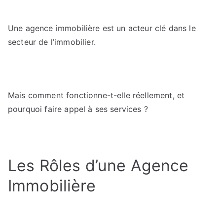
vente
ou
Une agence immobilière est un acteur clé dans le
location
:
secteur de l’immobilier.
le
rôle
clé
des
Mais comment fonctionne-t-elle réellement, et
professionnels
pourquoi faire appel à ses services ?
de
l’immobilier.
Les Rôles d’une Agence
Immobilière