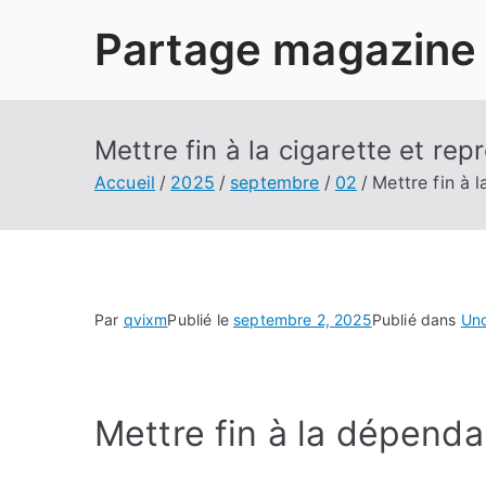
Aller
Partage magazine
au
contenu
Mettre fin à la cigarette et rep
Accueil
2025
septembre
02
Mettre fin à l
Par
qvixm
Publié le
septembre 2, 2025
Publié dans
Unc
Mettre fin à la dépend