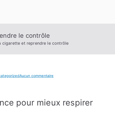
rendre le contrôle
a cigarette et reprendre le contrôle
sur
ategorized
Aucun commentaire
Mettre
fin
à
ance pour mieux respirer
la
cigarette
et